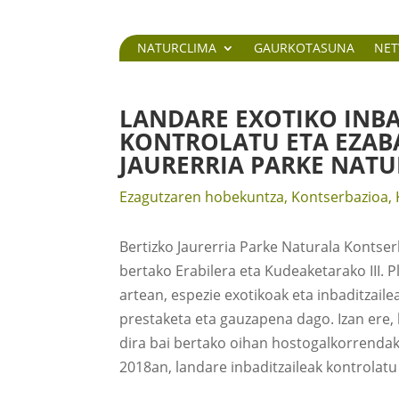
NATURCLIMA
GAURKOTASUNA
NE
LANDARE EXOTIKO INBA
KONTROLATU ETA EZAB
JAURERRIA PARKE NAT
Ezagutzaren hobekuntza
,
Kontserbazioa
,
Bertizko Jaurerria Parke Naturala Kontse
bertako Erabilera eta Kudeaketarako III. P
artean, espezie exotikoak eta inbaditzail
prestaketa eta gauzapena dago. Izan ere,
dira bai bertako oihan hostogalkorrendak
2018an, landare inbaditzaileak kontrolatu 