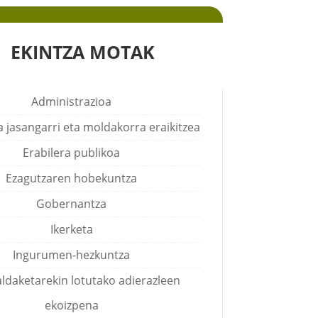
EKINTZA MOTAK
Administrazioa
a jasangarri eta moldakorra eraikitzea
Erabilera publikoa
Ezagutzaren hobekuntza
Gobernantza
Ikerketa
Ingurumen-hezkuntza
aldaketarekin lotutako adierazleen
ekoizpena