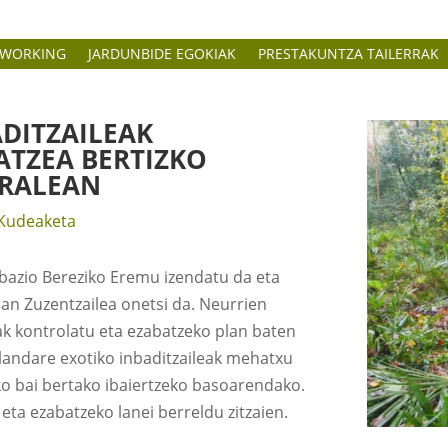
TWORKING
JARDUNBIDE EGOKIAK
PRESTAKUNTZA TAILERRAK
DITZAILEAK
ATZEA BERTIZKO
URALEAN
Kudeaketa
rbazio Bereziko Eremu izendatu da eta
lan Zuzentzailea onetsi da. Neurrien
eak kontrolatu eta ezabatzeko plan baten
 landare exotiko inbaditzaileak mehatxu
o bai bertako ibaiertzeko basoarendako.
eta ezabatzeko lanei berreldu zitzaien.