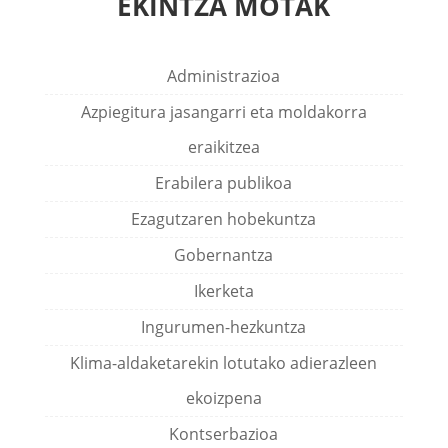
EKINTZA MOTAK
Administrazioa
Azpiegitura jasangarri eta moldakorra
eraikitzea
Erabilera publikoa
Ezagutzaren hobekuntza
Gobernantza
Ikerketa
Ingurumen-hezkuntza
Klima-aldaketarekin lotutako adierazleen
ekoizpena
Kontserbazioa