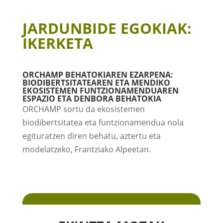
JARDUNBIDE EGOKIAK:
IKERKETA
ORCHAMP BEHATOKIAREN EZARPENA:
BIODIBERTSITATEAREN ETA MENDIKO
EKOSISTEMEN FUNTZIONAMENDUAREN
ESPAZIO ETA DENBORA BEHATOKIA
ORCHAMP sortu da ekosistemen
biodibertsitatea eta funtzionamendua nola
egituratzen diren behatu, aztertu eta
modelatzeko, Frantziako Alpeetan.