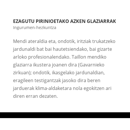
EZAGUTU PIRINIOETAKO AZKEN GLAZIARRAK
Ingurumen-hezkuntza
Mendi ateraldia eta, ondotik, iritziak trukatzeko
jardunaldi bat bai hautetsiendako, bai gizarte
arloko profesionalendako. Taillon mendiko
glaziarra ikustera joanen dira (Gavarnieko
zirkuan); ondotik, ikasgelako jardunaldian,
eragileen testigantzak jasoko dira beren
jarduerak klima-aldaketara nola egokitzen ari
diren erran dezaten.